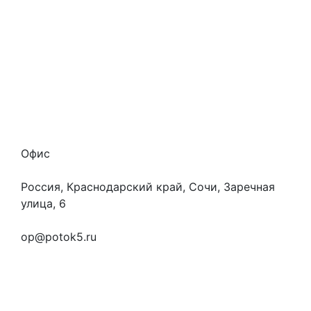
Наши гарантии
О нас
Скидки
Отзывы
Готовые работы
Вакансии
Персональные данные
Офис
Россия, Краснодарский край, Сочи, Заречная
улица, 6
+7 (923) 472-3553
op@potok5.ru
Вопросы и ответы
Как это работает
Контакты