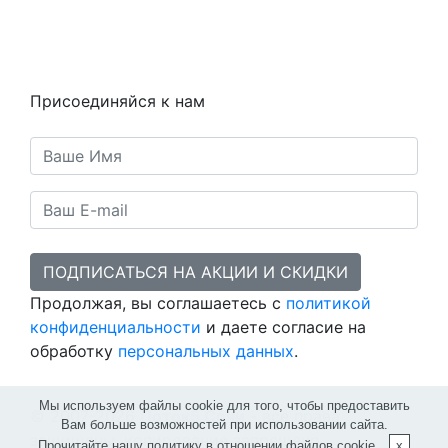
Статьи
Предметы
Политика конфиденциальности
Присоединяйся к нам
ПОДПИСАТЬСЯ НА АКЦИИ И СКИДКИ
Продолжая, вы соглашаетесь с
политикой
конфиденциальности
и даете согласие на
обработку
персональных данных
.
Мы используем файлы cookie для того, чтобы предоставить
© 2007-2026
Поток5 Сочи
- все права
Вам больше возможностей при использовании сайта.
защищены, копирование запрещено.
Прочитайте нашу
политику в отношении файлов cookie
.